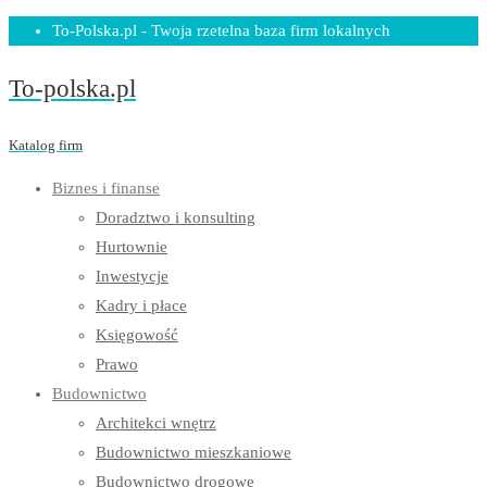
Skip
To-Polska.pl - Twoja rzetelna baza firm lokalnych
to
To-polska.pl
content
Katalog firm
Biznes i finanse
Doradztwo i konsulting
Hurtownie
Inwestycje
Kadry i płace
Księgowość
Prawo
Budownictwo
Architekci wnętrz
Budownictwo mieszkaniowe
Budownictwo drogowe