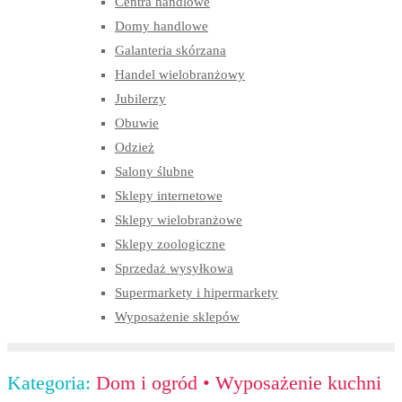
Centra handlowe
Domy handlowe
Galanteria skórzana
Handel wielobranżowy
Jubilerzy
Obuwie
Odzież
Salony ślubne
Sklepy internetowe
Sklepy wielobranżowe
Sklepy zoologiczne
Sprzedaż wysyłkowa
Supermarkety i hipermarkety
Wyposażenie sklepów
Kategoria:
Dom i ogród
•
Wyposażenie kuchni