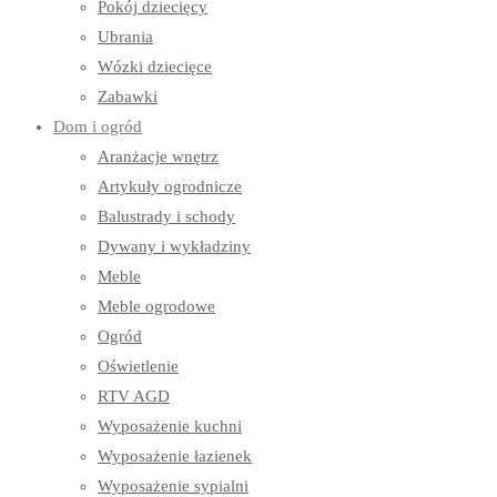
Pokój dziecięcy
Ubrania
Wózki dziecięce
Zabawki
Dom i ogród
Aranżacje wnętrz
Artykuły ogrodnicze
Balustrady i schody
Dywany i wykładziny
Meble
Meble ogrodowe
Ogród
Oświetlenie
RTV AGD
Wyposażenie kuchni
Wyposażenie łazienek
Wyposażenie sypialni