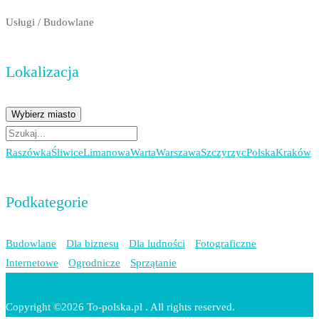
Usługi
/
Budowlane
Lokalizacja
Wybierz miasto
Raszówka
Śliwice
Limanowa
Warta
Warszawa
Szczyrzyc
Polska
Kraków
Podkategorie
Budowlane
Dla biznesu
Dla ludności
Fotograficzne
Internetowe
Ogrodnicze
Sprzątanie
Copyright ©2026 To-polska.pl . All rights reserved.