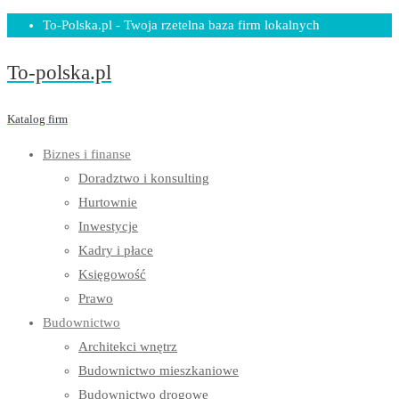
Skip
To-Polska.pl - Twoja rzetelna baza firm lokalnych
to
To-polska.pl
content
Katalog firm
Biznes i finanse
Doradztwo i konsulting
Hurtownie
Inwestycje
Kadry i płace
Księgowość
Prawo
Budownictwo
Architekci wnętrz
Budownictwo mieszkaniowe
Budownictwo drogowe