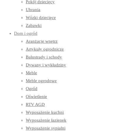
Pokój dziecięcy
Ubrania
Wózki dziecięce
Zabawki
Dom i ogród
Aranżacje wnętrz
Artykuły ogrodnicze
Balustrady i schody
Dywany i wykładziny
Meble
Meble ogrodowe
Ogród
Oświetlenie
RTV AGD
Wyposażenie kuchni
Wyposażenie łazienek
Wyposażenie sypialni