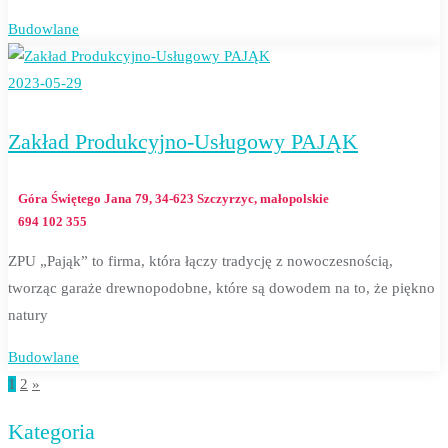
Budowlane
2023-05-29
Zakład Produkcyjno-Usługowy PAJĄK
Góra Świętego Jana 79, 34-623 Szczyrzyc, małopolskie
694 102 355
ZPU „Pająk” to firma, która łączy tradycję z nowoczesnością,
tworząc garaże drewnopodobne, które są dowodem na to, że piękno
natury
Budowlane
1
2
»
Stronicowanie
Kategoria
wpisów