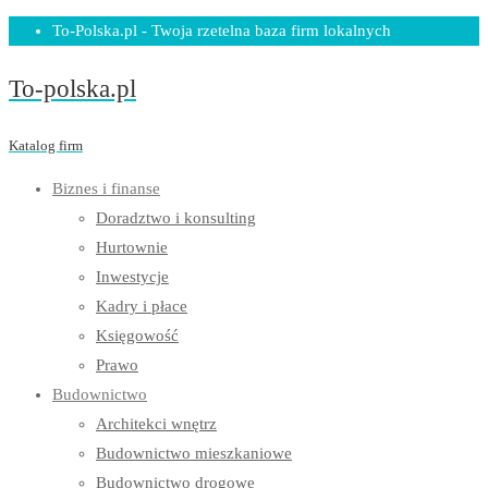
Skip
To-Polska.pl - Twoja rzetelna baza firm lokalnych
to
To-polska.pl
content
Katalog firm
Biznes i finanse
Doradztwo i konsulting
Hurtownie
Inwestycje
Kadry i płace
Księgowość
Prawo
Budownictwo
Architekci wnętrz
Budownictwo mieszkaniowe
Budownictwo drogowe