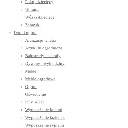
Pokój dziecięcy
Ubrania
Wózki dziecięce
Zabawki
Dom i ogród
Aranżacje wnętrz
Artykuły ogrodnicze
Balustrady i schody
Dywany i wykładziny
Meble
Meble ogrodowe
Ogród
Oświetlenie
RTV AGD
Wyposażenie kuchni
Wyposażenie łazienek
Wyposażenie sypialni