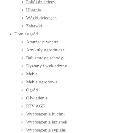
Pokój dziecięcy
Ubrania
Wózki dziecięce
Zabawki
Dom i ogród
Aranżacje wnętrz
Artykuły ogrodnicze
Balustrady i schody
Dywany i wykładziny
Meble
Meble ogrodowe
Ogród
Oświetlenie
RTV AGD
Wyposażenie kuchni
Wyposażenie łazienek
Wyposażenie sypialni