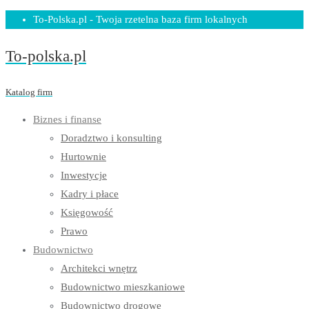
Skip
To-Polska.pl - Twoja rzetelna baza firm lokalnych
to
To-polska.pl
content
Katalog firm
Biznes i finanse
Doradztwo i konsulting
Hurtownie
Inwestycje
Kadry i płace
Księgowość
Prawo
Budownictwo
Architekci wnętrz
Budownictwo mieszkaniowe
Budownictwo drogowe