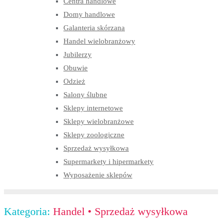
Centra handlowe
Domy handlowe
Galanteria skórzana
Handel wielobranżowy
Jubilerzy
Obuwie
Odzież
Salony ślubne
Sklepy internetowe
Sklepy wielobranżowe
Sklepy zoologiczne
Sprzedaż wysyłkowa
Supermarkety i hipermarkety
Wyposażenie sklepów
Kategoria:
Handel
•
Sprzedaż wysyłkowa