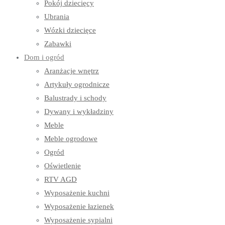
Pokój dziecięcy
Ubrania
Wózki dziecięce
Zabawki
Dom i ogród
Aranżacje wnętrz
Artykuły ogrodnicze
Balustrady i schody
Dywany i wykładziny
Meble
Meble ogrodowe
Ogród
Oświetlenie
RTV AGD
Wyposażenie kuchni
Wyposażenie łazienek
Wyposażenie sypialni