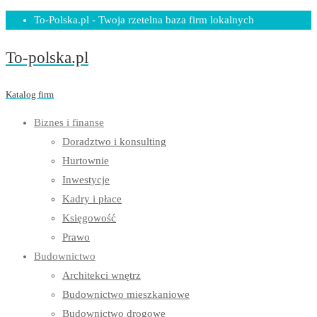
Skip
To-Polska.pl - Twoja rzetelna baza firm lokalnych
to
To-polska.pl
content
Katalog firm
Biznes i finanse
Doradztwo i konsulting
Hurtownie
Inwestycje
Kadry i płace
Księgowość
Prawo
Budownictwo
Architekci wnętrz
Budownictwo mieszkaniowe
Budownictwo drogowe