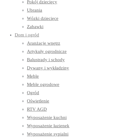
Pokój dziecięcy
Ubrania
Wózki dziecięce
Zabawki
Dom i ogród
Aranżacje wnętrz
Artykuły ogrodnicze
Balustrady i schody
Dywany i wykładziny
Meble
Meble ogrodowe
Ogród
Oświetlenie
RTV AGD
Wyposażenie kuchni
Wyposażenie łazienek
Wyposażenie sypialni