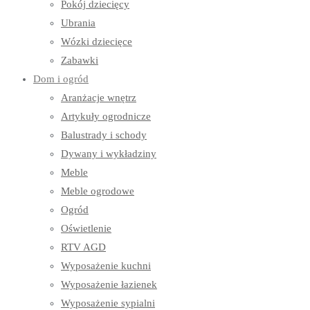
Pokój dziecięcy
Ubrania
Wózki dziecięce
Zabawki
Dom i ogród
Aranżacje wnętrz
Artykuły ogrodnicze
Balustrady i schody
Dywany i wykładziny
Meble
Meble ogrodowe
Ogród
Oświetlenie
RTV AGD
Wyposażenie kuchni
Wyposażenie łazienek
Wyposażenie sypialni