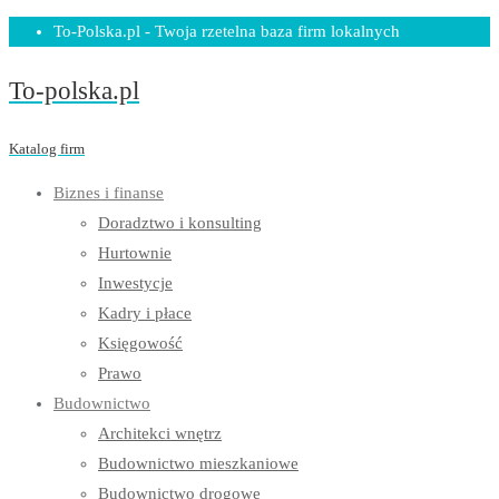
Skip
To-Polska.pl - Twoja rzetelna baza firm lokalnych
to
To-polska.pl
content
Katalog firm
Biznes i finanse
Doradztwo i konsulting
Hurtownie
Inwestycje
Kadry i płace
Księgowość
Prawo
Budownictwo
Architekci wnętrz
Budownictwo mieszkaniowe
Budownictwo drogowe