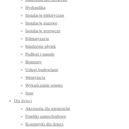
Hydraulika
Instalacje elektryczne
Instalacje gazowe
Instalacje grzewcze
Klimatyzacja
Kładzenie płytek
Podłogi i panele
Remonty
Usługi budowlane
Wentylacja
Wykańczanie wnętrz
Inne
Dla dzieci
Akcesoria dla niemowląt
Foteliki samochodowe
Kosmetyki dla dzieci