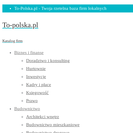
Skip
To-Polska.pl - Twoja rzetelna baza firm lokalnych
to
To-polska.pl
content
Katalog firm
Biznes i finanse
Doradztwo i konsulting
Hurtownie
Inwestycje
Kadry i płace
Księgowość
Prawo
Budownictwo
Architekci wnętrz
Budownictwo mieszkaniowe
Budownictwo drogowe