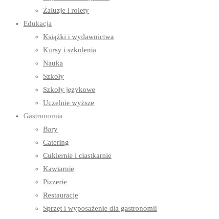
Żaluzje i rolety
Edukacja
Książki i wydawnictwa
Kursy i szkolenia
Nauka
Szkoły
Szkoły językowe
Uczelnie wyższe
Gastronomia
Bary
Catering
Cukiernie i ciastkarnie
Kawiarnie
Pizzerie
Restauracje
Sprzęt i wyposażenie dla gastronomii