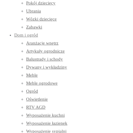
Pokój dziecięcy
Ubrania
Wózki dziecięce
Zabawki
Dom i ogród
Aranżacje wnętrz
Artykuły ogrodnicze
Balustrady i schody
Dywany i wykładziny
Meble
Meble ogrodowe
Ogród
Oświetlenie
RTV AGD
Wyposażenie kuchni
Wyposażenie łazienek
Wyposażenie sypialni