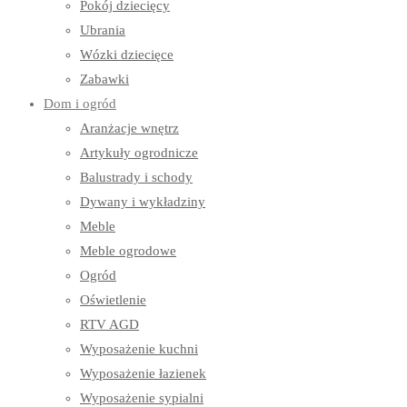
Pokój dziecięcy
Ubrania
Wózki dziecięce
Zabawki
Dom i ogród
Aranżacje wnętrz
Artykuły ogrodnicze
Balustrady i schody
Dywany i wykładziny
Meble
Meble ogrodowe
Ogród
Oświetlenie
RTV AGD
Wyposażenie kuchni
Wyposażenie łazienek
Wyposażenie sypialni