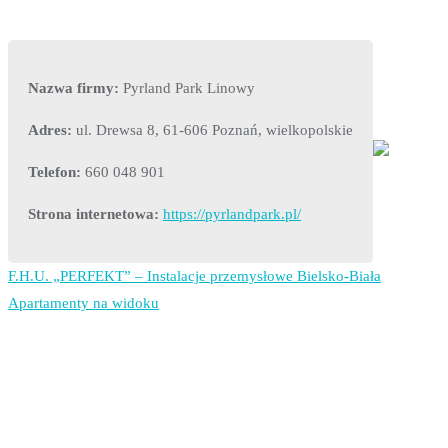
Nazwa firmy:
Pyrland Park Linowy
Adres:
ul. Drewsa 8, 61-606 Poznań, wielkopolskie
Telefon:
660 048 901
Strona internetowa:
https://pyrlandpark.pl/
F.H.U. „PERFEKT” – Instalacje przemysłowe Bielsko-Biała
Nawigacja
Apartamenty na widoku
wpisu