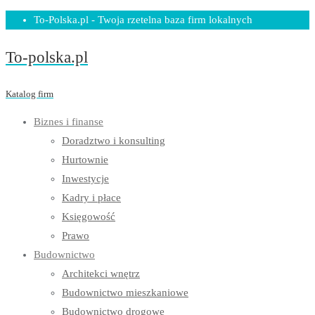
Skip
To-Polska.pl - Twoja rzetelna baza firm lokalnych
to
To-polska.pl
content
Katalog firm
Biznes i finanse
Doradztwo i konsulting
Hurtownie
Inwestycje
Kadry i płace
Księgowość
Prawo
Budownictwo
Architekci wnętrz
Budownictwo mieszkaniowe
Budownictwo drogowe