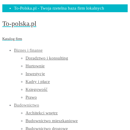
Skip
To-Polska.pl - Twoja rzetelna baza firm lokalnych
to
To-polska.pl
content
Katalog firm
Biznes i finanse
Doradztwo i konsulting
Hurtownie
Inwestycje
Kadry i płace
Księgowość
Prawo
Budownictwo
Architekci wnętrz
Budownictwo mieszkaniowe
Budownictwo drogowe